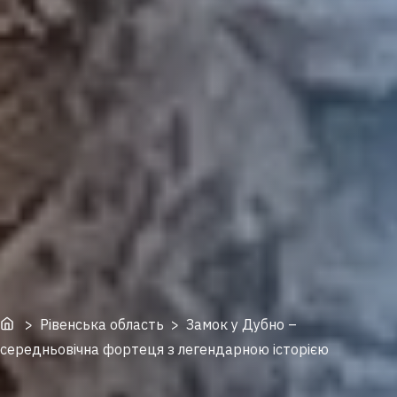
Home
> Рівенська область > Замок у Дубно –
середньовічна фортеця з легендарною історією