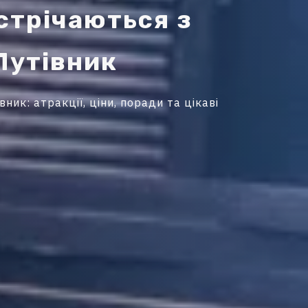
с
т
р
і
ч
а
ю
т
ь
с
я
з
П
у
т
і
в
н
и
к
ник: атракції, ціни, поради та цікаві