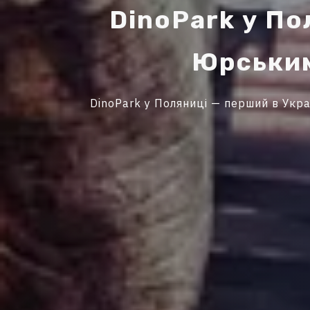
D
i
n
o
P
a
r
k
у
П
о
Ю
р
с
ь
к
и
DinoPark у Поляниці — перший в Украї